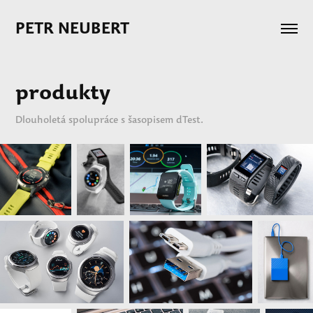
PETR NEUBERT 
produkty
Dlouholetá spolupráce s šasopisem dTest.