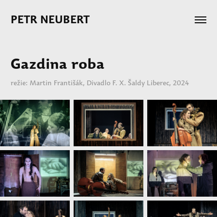
PETR NEUBERT 
Gazdina roba
režie: Martin Františák, Divadlo F. X. Šaldy Liberec, 2024